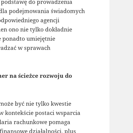
t podstawę do prowadzenia
a dla podejmowania świadomych
odpowiedniego agencji
en ono nie tylko dokładnie
e ponadto umiejętnie
oradzać w sprawach
ner na ścieżce rozwoju do
że być nie tylko kwestie
w kontekście postaci wsparcia
elaria rachunkowe pomaga
finansowe działalności, plus