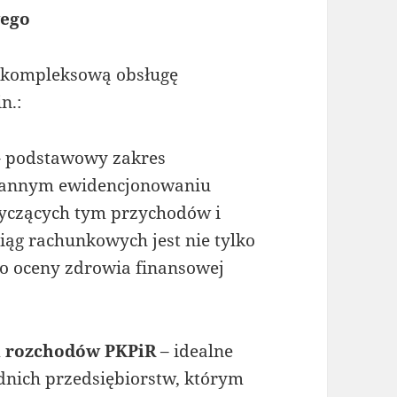
wego
 kompleksową obsługę
n.:
 podstawowy zakres
tarannym ewidencjonowaniu
tyczących tym przychodów i
ąg rachunkowych jest nie tylko
o oceny zdrowia finansowej
i rozchodów PKPiR
– idealne
dnich przedsiębiorstw, którym